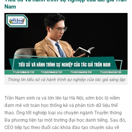
Nam
Thông tin tiểu sử và hành trình sự nghiệp của tác giả sáng lập
Trần Nam sinh ra và lớn lên tại Hà Nội, sớm bộc lộ niềm
đam mê với toán học thống kê và phân tích dữ liệu thể
thao. Ông tốt nghiệp loại ưu chuyên ngành Truyền thông
Đa phương tiện tại một trường đại học danh tiếng. Sau đó,
CEO tiếp tục theo đuổi các khóa đào tạo chuyên sâu về