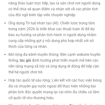
năng thảo luận trực tiếp, tạo ra sân chơi nơi người dùng
có thể chia sẻ quan điểm và nhận xét về các phân tích
của đội ngũ biên tập viên chuyên nghiệp.
Ứng dụng Trí tuệ nhân tạo (AI): Chiến lược trọng tâm
trong năm 2026 là triển khai các thuật toán AI để dự
báo xu hướng và phân tích hành vi người dùng nhằm
cung cấp những gợi ý nội dung phù hợp nhất với sở
thích của từng cá nhân.
Mở rộng đa kênh truyền thông: Bên cạnh website truyền
thống,
tác giả
định hướng phát triển mạnh mẽ trên các
nền tảng mạng xã hội và ứng dụng di động để tiếp cận
thế hệ người chơi trẻ.
Hợp tác quốc tế sâu rộng: Liên kết với các học viện bóng
đá và chuyên gia nước ngoài để thực hiện những bài
phân tích độc quyền mang lại cái nhìn đa chiều và tầm
cỡ quốc tế cho thương hiệu.