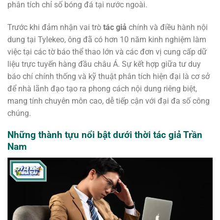
phân tích chỉ số bóng đá tại nước ngoài.
Trước khi đảm nhận vai trò
tác giả
chính và điều hành nội
dung tại Tylekeo, ông đã có hơn 10 năm kinh nghiệm làm
việc tại các tờ báo thể thao lớn và các đơn vị cung cấp dữ
liệu trực tuyến hàng đầu châu Á. Sự kết hợp giữa tư duy
báo chí chính thống và kỹ thuật phân tích hiện đại là cơ sở
để nhà lãnh đạo tạo ra phong cách nội dung riêng biệt,
mang tính chuyên môn cao, dễ tiếp cận với đại đa số công
chúng.
Những thành tựu nổi bật dưới thời tác giả Trần
Nam