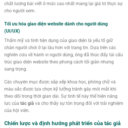
chất lượng bài viết ở mức cao nhất mang lại giá trị thực sự
cho người xem.
Tối ưu hóa giao diện website dành cho người dùng
(UI/UX)
Thẩm mỹ và tính tiện dụng của giao diện là yếu tố giữ
chân người chơi ở lại lâu hơn với trang tin. Dựa trên các
nghiên cứu về hành vi người dùng, ông đã thúc đẩy tái cấu
trúc giao diện website theo phong cách tối giản nhưng
sang trọng.
Các chuyên mục được sắp xếp khoa học, phông chữ và
màu sắc được lựa chọn kỹ lưỡng tránh gây mỏi mắt khi
theo dõi trong thời gian dài. Sự tinh tế này thể hiện năng
lực của
tác giả
và cho thấy sự tôn trọng đối với trải nghiệm
của hội viên.
Chiến lược và định hướng phát triển của tác giả