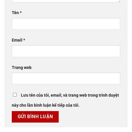
Tên
*
Email
*
Trang web
Lưu tên của tôi, email, và trang web trong trình duyệt
này cho lần bình luận kế tiếp của tôi.