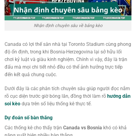
Nhận định chuyên sâu về bảng kèo
Canada có lợi thế sân nhà tại Toronto Stadium cùng phong
độ ổn định, trong khi Bosnia-Herzegovina lại sở hữu lối
chơi kỷ luật và giàu kinh nghiệm. Chính vì vậy, đây là trận
đấu mà mọi chi tiết nhỏ đều có thể ảnh hưởng trực tiếp
đến kết quả chung cuộc.
Dưới đây là các phân tích chuyên sâu giúp người đọc nắm
rõ cục diện trước giờ bóng lăn, đồng thời làm rõ
hướng dẫn
soi kèo
dựa trên số liệu thống kê thực tế.
Dự đoán số bàn thắng
Các thống kê cho thấy trận
Canada vs Bosnia
khó có khả
năng xuất hiện nhiều bàn thắng.