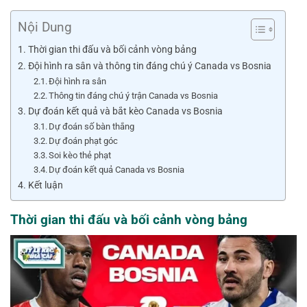
Nội Dung
Thời gian thi đấu và bối cảnh vòng bảng
Đội hình ra sân và thông tin đáng chú ý Canada vs Bosnia
Đội hình ra sân
Thông tin đáng chú ý trận Canada vs Bosnia
Dự đoán kết quả và bắt kèo Canada vs Bosnia
Dự đoán số bàn thắng
Dự đoán phạt góc
Soi kèo thẻ phạt
Dự đoán kết quả Canada vs Bosnia
Kết luận
Thời gian thi đấu và bối cảnh vòng bảng